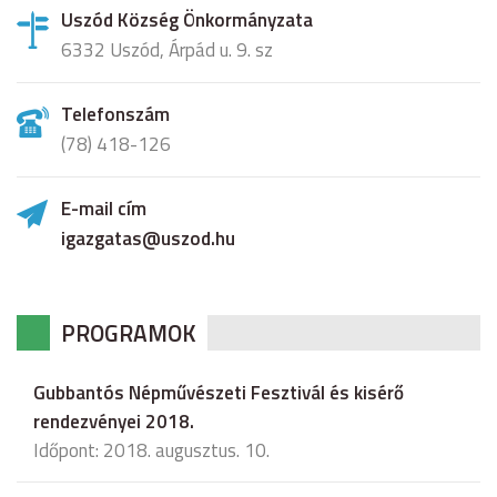
Uszód Község Önkormányzata
6332 Uszód, Árpád u. 9. sz
Telefonszám
(78) 418-126
E-mail cím
igazgatas@uszod.hu
PROGRAMOK
Gubbantós Népművészeti Fesztivál és kisérő
rendezvényei 2018.
Időpont: 2018. augusztus. 10.