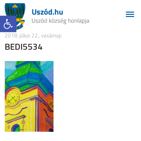
Eszköztár megnyitása
2018. július 22., vasárnap
BEDI5534