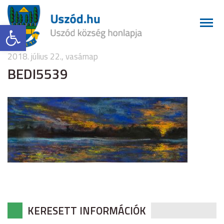
Eszköztár megnyitása
2018. július 22., vasárnap
BEDI5539
KERESETT INFORMÁCIÓK