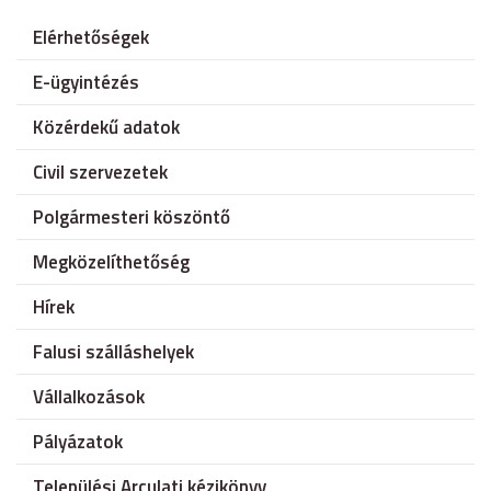
Elérhetőségek
E-ügyintézés
Közérdekű adatok
Civil szervezetek
Polgármesteri köszöntő
Megközelíthetőség
Hírek
Falusi szálláshelyek
Vállalkozások
Pályázatok
Települési Arculati kézikönyv