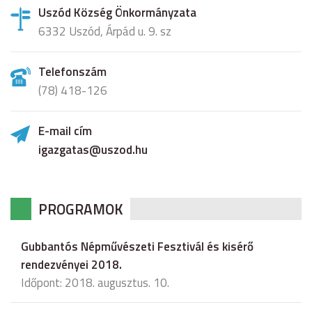
Uszód Község Önkormányzata
6332 Uszód, Árpád u. 9. sz
Telefonszám
(78) 418-126
E-mail cím
igazgatas@uszod.hu
PROGRAMOK
Gubbantós Népművészeti Fesztivál és kisérő
rendezvényei 2018.
Időpont: 2018. augusztus. 10.