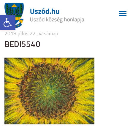
Eszköztár megnyitása
2018. július 22., vasárnap
BEDI5540