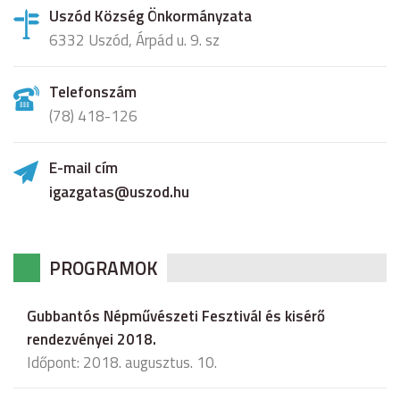
Uszód Község Önkormányzata
6332 Uszód, Árpád u. 9. sz
Telefonszám
(78) 418-126
E-mail cím
igazgatas@uszod.hu
PROGRAMOK
Gubbantós Népművészeti Fesztivál és kisérő
rendezvényei 2018.
Időpont: 2018. augusztus. 10.