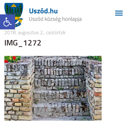
Eszköztár megnyitása
2018. augusztus 2., csütörtök
IMG_1272