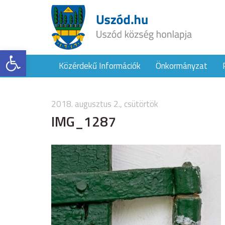
Eszköztár megnyitása
Közérdekű Információk
Önkormányzat
2018. augusztus 2., csütörtök
IMG_1287