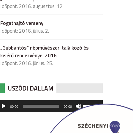
Időpont: 2016. augusztus. 12.
Fogathajtó verseny
Időpont: 2016. július. 2.
„Gubbantós” népművészeri találkozó és
kisérő rendezvényei 2016
Időpont: 2016. június. 25.
USZÓDI DALLAM
udió
A
00:00
00:00
hangerő
játszó
növeléséhez,
illetőleg
csökkentéséhez
a