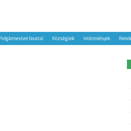
Polgármesteri hivatal
Községünk
Intézmények
Rend