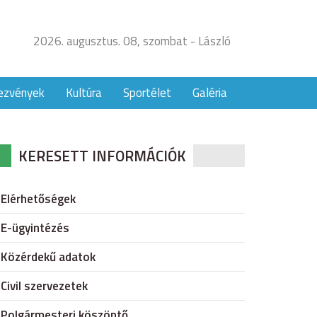
2026. augusztus. 08, szombat - László
ezvények
Kultúra
Sportélet
Galéria
KERESETT INFORMÁCIÓK
Elérhetőségek
E-ügyintézés
Közérdekű adatok
Civil szervezetek
Polgármesteri köszöntő