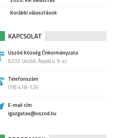
2026. évi választás
Korábbi választások
KAPCSOLAT
Uszód Község Önkormányzata
6332 Uszód, Árpád u. 9. sz
Telefonszám
(78) 418-126
E-mail cím
igazgatas@uszod.hu