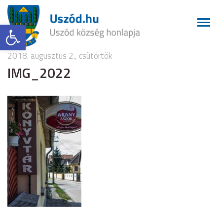
Eszköztár megnyitása
2018. augusztus 2., csütörtök
IMG_2022