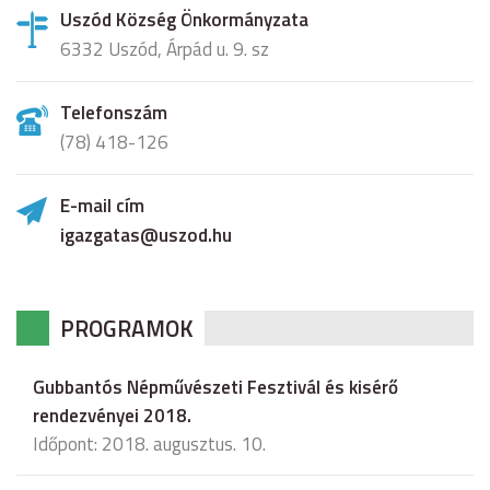
Uszód Község Önkormányzata
6332 Uszód, Árpád u. 9. sz
Telefonszám
(78) 418-126
E-mail cím
igazgatas@uszod.hu
PROGRAMOK
Gubbantós Népművészeti Fesztivál és kisérő
rendezvényei 2018.
Időpont: 2018. augusztus. 10.