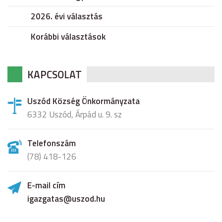
2026. évi választás
Korábbi választások
KAPCSOLAT
Uszód Község Önkormányzata
6332 Uszód, Árpád u. 9. sz
Telefonszám
(78) 418-126
E-mail cím
igazgatas@uszod.hu