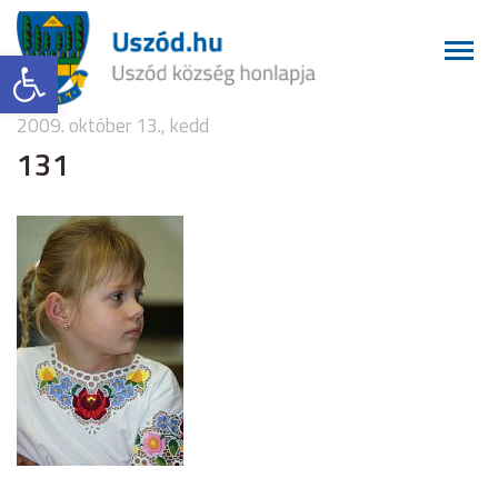
Eszköztár megnyitása
2009. október 13., kedd
131