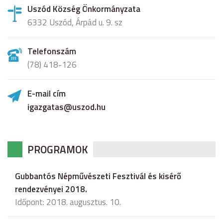
Uszód Község Önkormányzata
6332 Uszód, Árpád u. 9. sz
Telefonszám
(78) 418-126
E-mail cím
igazgatas@uszod.hu
PROGRAMOK
Gubbantós Népművészeti Fesztivál és kisérő
rendezvényei 2018.
Időpont: 2018. augusztus. 10.