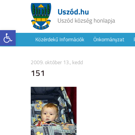
Eszköztár megnyitása
Közérdekű Információk
Önkormányzat
2009. október 13., kedd
151