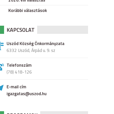
2026. évi választás
Korábbi választások
KAPCSOLAT
Uszód Község Önkormányzata
6332 Uszód, Árpád u. 9. sz
Telefonszám
(78) 418-126
E-mail cím
igazgatas@uszod.hu