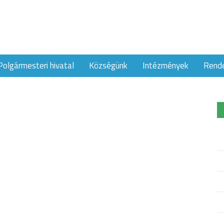
Polgármesteri hivatal
Községünk
Intézmények
Rend