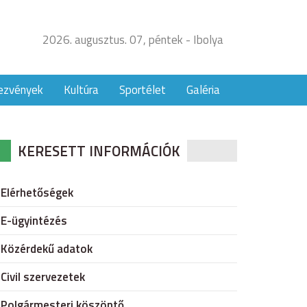
2026. augusztus. 07, péntek - Ibolya
ezvények
Kultúra
Sportélet
Galéria
KERESETT INFORMÁCIÓK
Elérhetőségek
E-ügyintézés
Közérdekű adatok
Civil szervezetek
Polgármesteri köszöntő