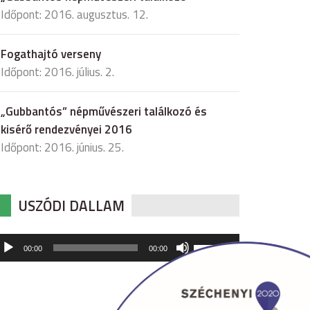
Időpont: 2016. augusztus. 12.
Fogathajtó verseny
Időpont: 2016. július. 2.
„Gubbantós” népművészeri találkozó és
kisérő rendezvényei 2016
Időpont: 2016. június. 25.
USZÓDI DALLAM
udió
A
00:00
00:00
hangerő
játszó
növeléséhez,
illetőleg
csökkentéséhez
a