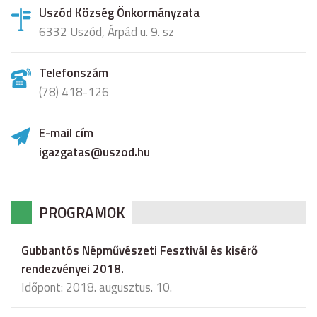
Uszód Község Önkormányzata
6332 Uszód, Árpád u. 9. sz
Telefonszám
(78) 418-126
E-mail cím
igazgatas@uszod.hu
PROGRAMOK
Gubbantós Népművészeti Fesztivál és kisérő
rendezvényei 2018.
Időpont: 2018. augusztus. 10.