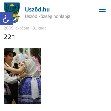
Eszköztár megnyitása
2009. október 13., kedd
221