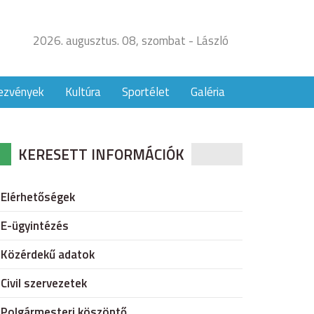
2026. augusztus. 08, szombat - László
ezvények
Kultúra
Sportélet
Galéria
KERESETT INFORMÁCIÓK
Elérhetőségek
E-ügyintézés
Közérdekű adatok
Civil szervezetek
Polgármesteri köszöntő