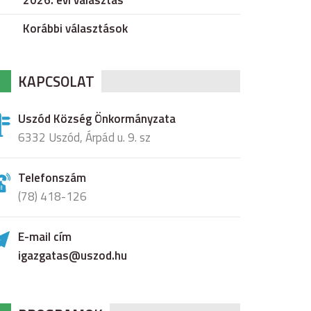
2026. évi választás
Korábbi választások
KAPCSOLAT
Uszód Község Önkormányzata
6332 Uszód, Árpád u. 9. sz
Telefonszám
(78) 418-126
E-mail cím
igazgatas@uszod.hu