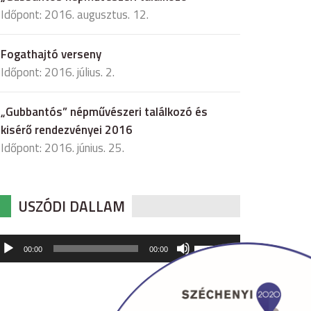
Időpont: 2016. augusztus. 12.
Fogathajtó verseny
Időpont: 2016. július. 2.
„Gubbantós” népművészeri találkozó és
kisérő rendezvényei 2016
Időpont: 2016. június. 25.
USZÓDI DALLAM
udió
A
00:00
00:00
hangerő
játszó
növeléséhez,
illetőleg
csökkentéséhez
a