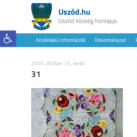
Eszköztár megnyitása
Közérdekű Információk
Önkormányzat
2009. október 13., kedd
31