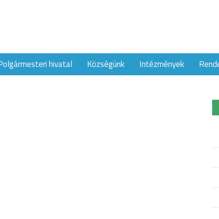
Polgármesteri hivatal
Községünk
Intézmények
Rend