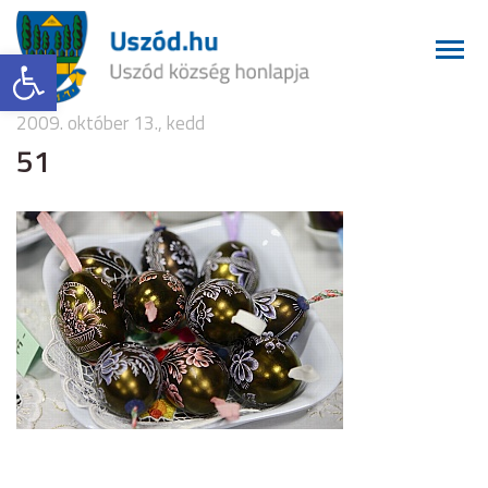
Eszköztár megnyitása
2009. október 13., kedd
51