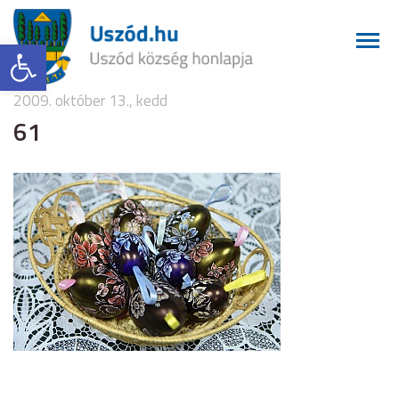
Eszköztár megnyitása
2009. október 13., kedd
61