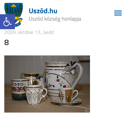
Eszköztár megnyitása
2009. október 13., kedd
8