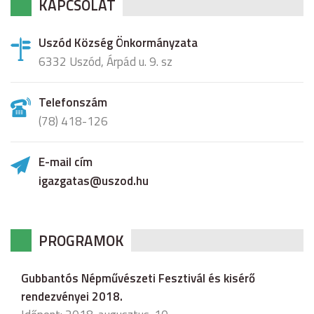
KAPCSOLAT
Uszód Község Önkormányzata
6332 Uszód, Árpád u. 9. sz
Telefonszám
(78) 418-126
E-mail cím
igazgatas@uszod.hu
PROGRAMOK
Gubbantós Népművészeti Fesztivál és kisérő
rendezvényei 2018.