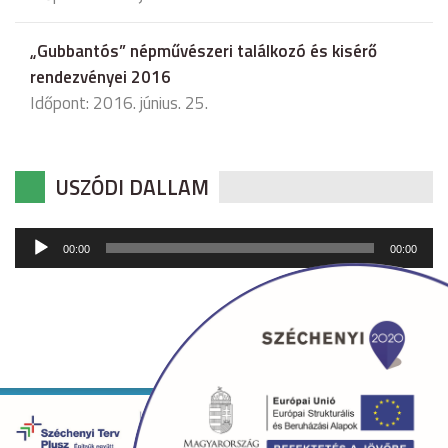
„Gubbantós” népművészeri találkozó és kisérő
rendezvényei 2016
Időpont: 2016. június. 25.
USZÓDI DALLAM
Audió
00:00
00:00
lejátszó
Copyright © 2026 uszod.hu Minden jog fenntartva. •