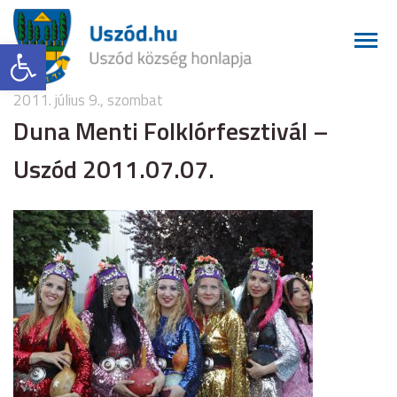
Eszköztár megnyitása
2011. július 9., szombat
Duna Menti Folklórfesztivál –
Uszód 2011.07.07.