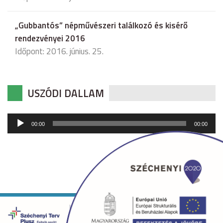
„Gubbantós” népművészeri találkozó és kisérő
rendezvényei 2016
Időpont: 2016. június. 25.
USZÓDI DALLAM
Audió
00:00
00:00
lejátszó
Copyright © 2026 uszod.hu Minden jog fenntartva. •