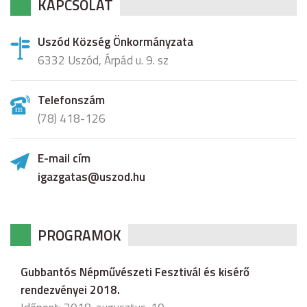
KAPCSOLAT
Uszód Község Önkormányzata
6332 Uszód, Árpád u. 9. sz
Telefonszám
(78) 418-126
E-mail cím
igazgatas@uszod.hu
PROGRAMOK
Gubbantós Népművészeti Fesztivál és kisérő
rendezvényei 2018.