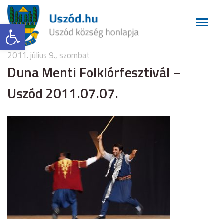
Eszköztár megnyitása
2011. július 9., szombat
Duna Menti Folklórfesztivál –
Uszód 2011.07.07.