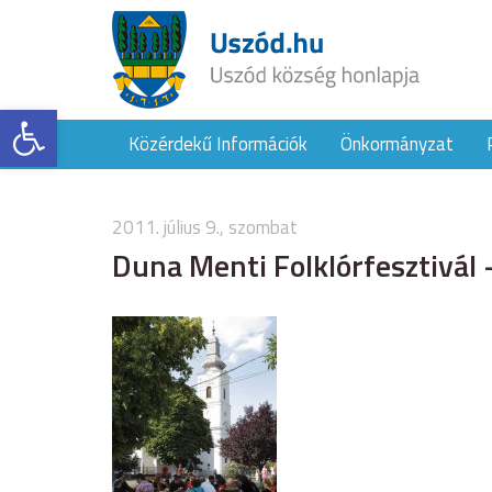
Eszköztár megnyitása
Közérdekű Információk
Önkormányzat
2011. július 9., szombat
Duna Menti Folklórfesztivál