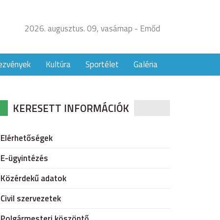
2026. augusztus. 09, vasárnap - Emőd
ezvények
Kultúra
Sportélet
Galéria
KERESETT INFORMÁCIÓK
Elérhetőségek
E-ügyintézés
Közérdekű adatok
Civil szervezetek
Polgármesteri köszöntő