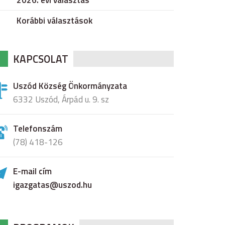
2026. évi választás
Korábbi választások
KAPCSOLAT
Uszód Község Önkormányzata
6332 Uszód, Árpád u. 9. sz
Telefonszám
(78) 418-126
E-mail cím
igazgatas@uszod.hu