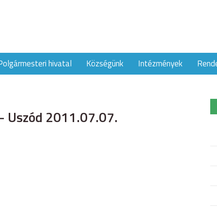
Polgármesteri hivatal
Községünk
Intézmények
Rend
 – Uszód 2011.07.07.