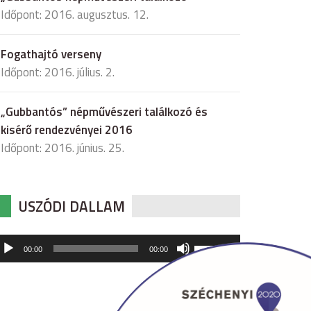
Időpont: 2016. augusztus. 12.
Fogathajtó verseny
Időpont: 2016. július. 2.
„Gubbantós” népművészeri találkozó és
kisérő rendezvényei 2016
Időpont: 2016. június. 25.
USZÓDI DALLAM
udió
A
00:00
00:00
hangerő
játszó
növeléséhez,
illetőleg
csökkentéséhez
a