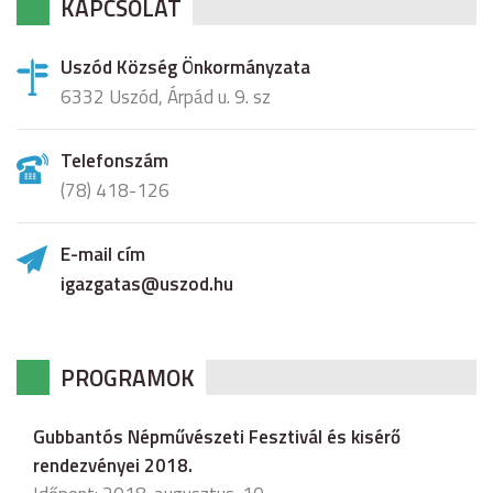
KAPCSOLAT
Uszód Község Önkormányzata
6332 Uszód, Árpád u. 9. sz
Telefonszám
(78) 418-126
E-mail cím
igazgatas@uszod.hu
PROGRAMOK
Gubbantós Népművészeti Fesztivál és kisérő
rendezvényei 2018.