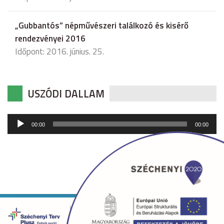
„Gubbantós” népművészeri találkozó és kisérő
rendezvényei 2016
Időpont: 2016. június. 25.
USZÓDI DALLAM
Audió
00:00
00:00
lejátszó
Copyright © 2026 uszod.hu Minden jog fenntartva. •