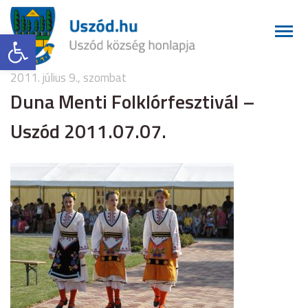
Eszköztár megnyitása
2011. július 9., szombat
Duna Menti Folklórfesztivál –
Uszód 2011.07.07.