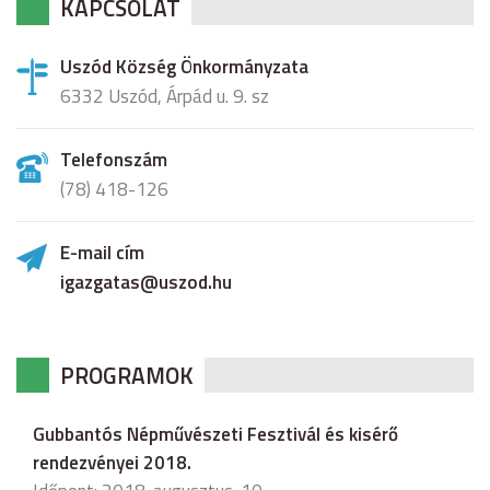
KAPCSOLAT
Uszód Község Önkormányzata
6332 Uszód, Árpád u. 9. sz
Telefonszám
(78) 418-126
E-mail cím
igazgatas@uszod.hu
PROGRAMOK
Gubbantós Népművészeti Fesztivál és kisérő
rendezvényei 2018.