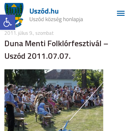
Eszköztár megnyitása
2011. július 9., szombat
Duna Menti Folklórfesztivál –
Uszód 2011.07.07.