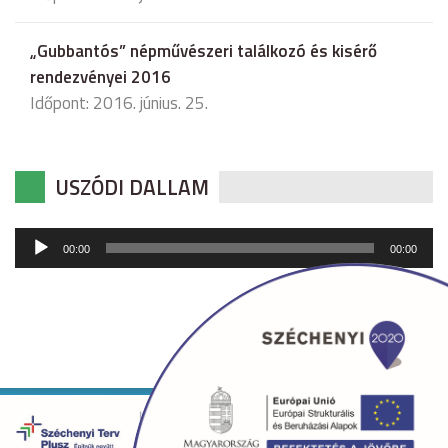
„Gubbantós” népművészeri találkozó és kisérő
rendezvényei 2016
Időpont: 2016. június. 25.
USZÓDI DALLAM
Audió
00:00
00:00
lejátszó
Copyright © 2026 uszod.hu Minden jog fenntartva. •