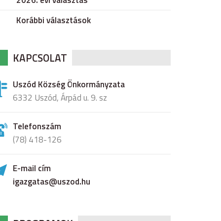
2026. évi választás
Korábbi választások
KAPCSOLAT
Uszód Község Önkormányzata
6332 Uszód, Árpád u. 9. sz
Telefonszám
(78) 418-126
E-mail cím
igazgatas@uszod.hu