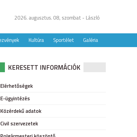
2026. augusztus. 08, szombat - László
ezvények
Kultúra
Sportélet
Galéria
KERESETT INFORMÁCIÓK
Elérhetőségek
E-ügyintézés
Közérdekű adatok
Civil szervezetek
Polgármesteri köszöntő