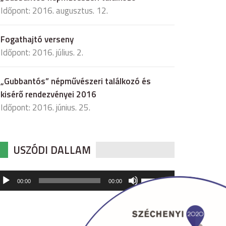
Időpont: 2016. augusztus. 12.
Fogathajtó verseny
Időpont: 2016. július. 2.
„Gubbantós” népművészeri találkozó és
kisérő rendezvényei 2016
Időpont: 2016. június. 25.
USZÓDI DALLAM
udió
A
00:00
00:00
hangerő
játszó
növeléséhez,
illetőleg
csökkentéséhez
a