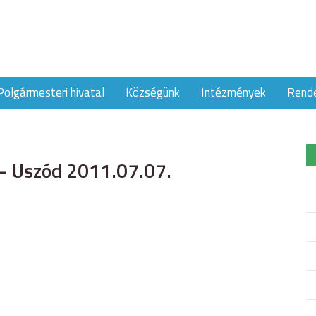
Polgármesteri hivatal
Községünk
Intézmények
Rend
 – Uszód 2011.07.07.