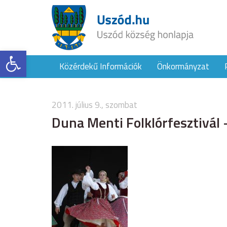
Eszköztár megnyitása
Közérdekű Információk
Önkormányzat
2011. július 9., szombat
Duna Menti Folklórfesztivál