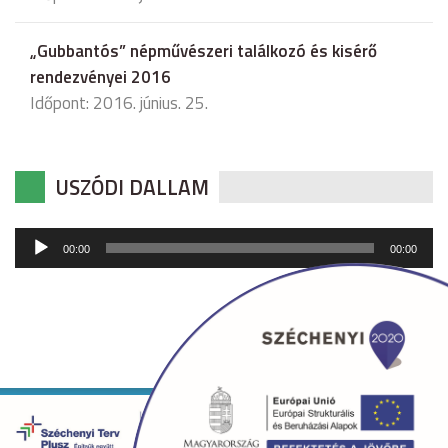
„Gubbantós” népművészeri találkozó és kisérő
rendezvényei 2016
Időpont: 2016. június. 25.
USZÓDI DALLAM
Audió
00:00
00:00
lejátszó
Copyright © 2026 uszod.hu Minden jog fenntartva. •