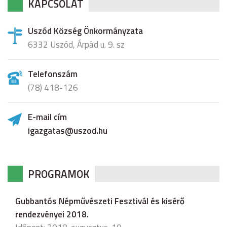
KAPCSOLAT
Uszód Község Önkormányzata
6332 Uszód, Árpád u. 9. sz
Telefonszám
(78) 418-126
E-mail cím
igazgatas@uszod.hu
PROGRAMOK
Gubbantós Népművészeti Fesztivál és kisérő
rendezvényei 2018.