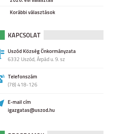
2026. évi választás
Korábbi választások
KAPCSOLAT
Uszód Község Önkormányzata
6332 Uszód, Árpád u. 9. sz
Telefonszám
(78) 418-126
E-mail cím
igazgatas@uszod.hu