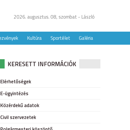
2026. augusztus. 08, szombat - László
ezvények
Kultúra
Sportélet
Galéria
KERESETT INFORMÁCIÓK
Elérhetőségek
E-ügyintézés
Közérdekű adatok
Civil szervezetek
Polgármesteri köszöntő