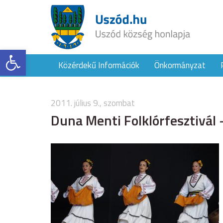
Eszköztár megnyitása
Közérdekű Információk
Önkormányzat
2011. július 9., szombat
Duna Menti Folklórfesztivál