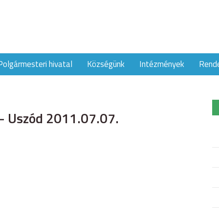
Polgármesteri hivatal
Községünk
Intézmények
Rend
 – Uszód 2011.07.07.