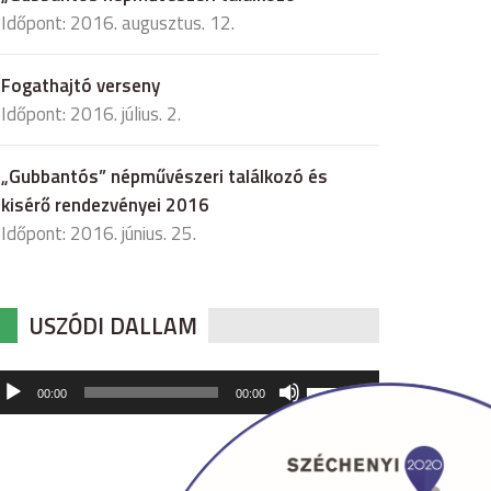
Időpont: 2016. augusztus. 12.
Fogathajtó verseny
Időpont: 2016. július. 2.
„Gubbantós” népművészeri találkozó és
kisérő rendezvényei 2016
Időpont: 2016. június. 25.
USZÓDI DALLAM
udió
A
00:00
00:00
hangerő
játszó
növeléséhez,
illetőleg
csökkentéséhez
a