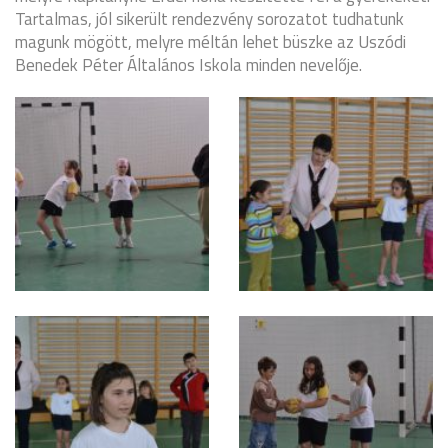
Tartalmas, jól sikerült rendezvény sorozatot tudhatunk
magunk mögött, melyre méltán lehet büszke az Uszódi
Benedek Péter Általános Iskola minden nevelője.