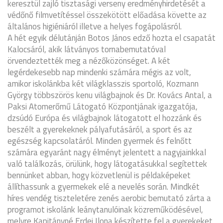
keresztül zajló tisztasági verseny eredményhirdetését a
védőnő filmvetítéssel összekötött előadása követte az
általános higiéniáról illetve a helyes fogápolásról.
A hét egyik délutánján Botos János edző hozta el csapatát
Kalocsáról, akik látványos tornabemutatóval
örvendeztették meg a nézőközönséget. A két
legérdekesebb nap mindenki számára mégis az volt,
amikor iskolánkba két világklasszis sportoló, Kozmann
György többszörös kenu világbajnok és Dr. Kovács Antal, a
Paksi Atomerőmű Látogató Központjának igazgatója,
dzsúdó Európa és világbajnok látogatott el hozzánk és
beszélt a gyerekeknek pályafutásáról, a sport és az
egészség kapcsolatáról. Minden gyermek és felnőtt
számára egyaránt nagy élményt jelentett a nagyjainkkal
való találkozás, örülünk, hogy látogatásukkal segítettek
bennünket abban, hogy közvetlenül is példaképeket
állíthassunk a gyermekek elé a nevelés során. Mindkét
híres vendég tiszteletére zenés aerobic bemutató zárta a
programot iskolánk leánytanulóinak közreműködésével,
melyre Kapitányné Erdei Ilona készítette fel a gyerekeket.