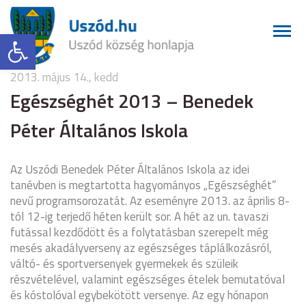
Eszköztár megnyitása
2013. május 14., kedd
Egészséghét 2013 – Benedek
Péter Általános Iskola
Az Uszódi Benedek Péter Általános Iskola az idei
tanévben is megtartotta hagyományos „Egészséghét”
nevű programsorozatát. Az eseményre 2013. az április 8-
tól 12-ig terjedő héten került sor. A hét az un. tavaszi
futással kezdődött és a folytatásban szerepelt még
mesés akadályverseny az egészséges táplálkozásról,
váltó- és sportversenyek gyermekek és szüleik
részvételével, valamint egészséges ételek bemutatóval
és kóstolóval egybekötött versenye. Az egy hónapon