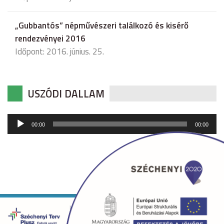
„Gubbantós” népművészeri találkozó és kisérő
rendezvényei 2016
Időpont: 2016. június. 25.
USZÓDI DALLAM
Audió
00:00
00:00
lejátszó
Copyright © 2026 uszod.hu Minden jog fenntartva. •