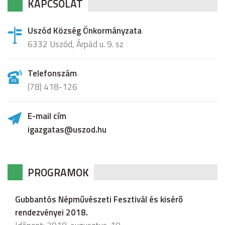
KAPCSOLAT
Uszód Község Önkormányzata
6332 Uszód, Árpád u. 9. sz
Telefonszám
(78) 418-126
E-mail cím
igazgatas@uszod.hu
PROGRAMOK
Gubbantós Népművészeti Fesztivál és kisérő
rendezvényei 2018.