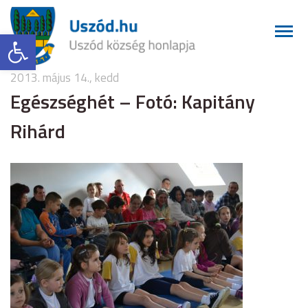
Eszköztár megnyitása
2013. május 14., kedd
Egészséghét – Fotó: Kapitány
Rihárd