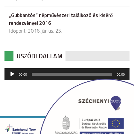
„Gubbantós” népművészeri találkozó és kisérő
rendezvényei 2016
Időpont: 2016. június. 25.
USZÓDI DALLAM
Audió
00:00
00:00
lejátszó
Copyright © 2026 uszod.hu Minden jog fenntartva. •