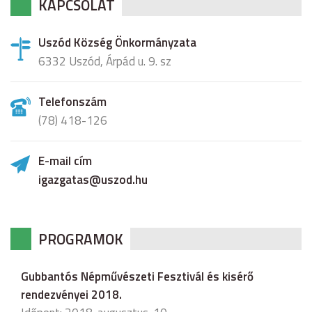
KAPCSOLAT
Uszód Község Önkormányzata
6332 Uszód, Árpád u. 9. sz
Telefonszám
(78) 418-126
E-mail cím
igazgatas@uszod.hu
PROGRAMOK
Gubbantós Népművészeti Fesztivál és kisérő
rendezvényei 2018.