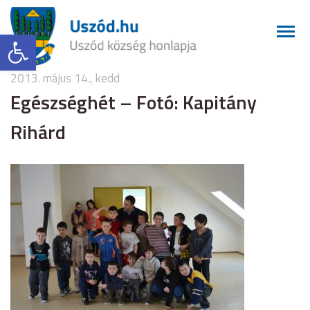
Eszköztár megnyitása
2013. május 14., kedd
Egészséghét – Fotó: Kapitány
Rihárd