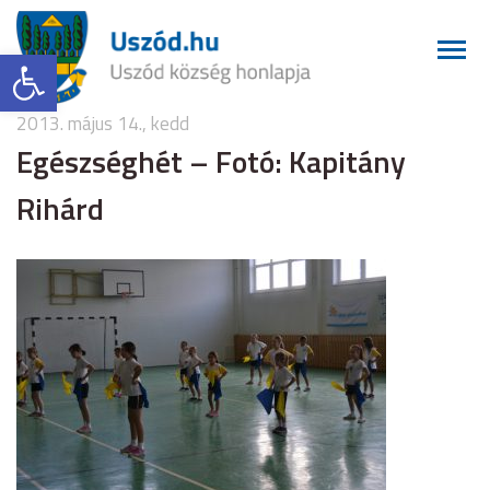
Eszköztár megnyitása
2013. május 14., kedd
Egészséghét – Fotó: Kapitány
Rihárd