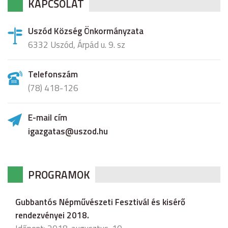
KAPCSOLAT
Uszód Község Önkormányzata
6332 Uszód, Árpád u. 9. sz
Telefonszám
(78) 418-126
E-mail cím
igazgatas@uszod.hu
PROGRAMOK
Gubbantós Népművészeti Fesztivál és kisérő
rendezvényei 2018.