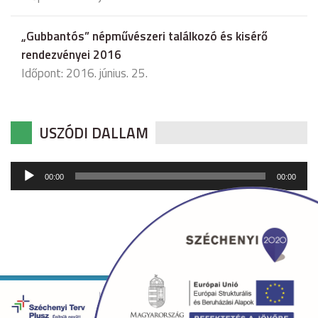
„Gubbantós” népművészeri találkozó és kisérő
rendezvényei 2016
Időpont: 2016. június. 25.
USZÓDI DALLAM
Audió
00:00
00:00
lejátszó
Copyright © 2026 uszod.hu Minden jog fenntartva. •