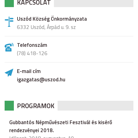
KAPCSOLAT
Uszód Község Önkormányzata
6332 Uszód, Árpád u. 9. sz
Telefonszám
(78) 418-126
E-mail cím
igazgatas@uszod.hu
PROGRAMOK
Gubbantós Népművészeti Fesztivál és kisérő
rendezvényei 2018.