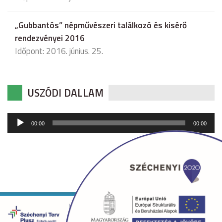
„Gubbantós” népművészeri találkozó és kisérő
rendezvényei 2016
Időpont: 2016. június. 25.
USZÓDI DALLAM
Audió
00:00
00:00
lejátszó
Copyright © 2026 uszod.hu Minden jog fenntartva. •