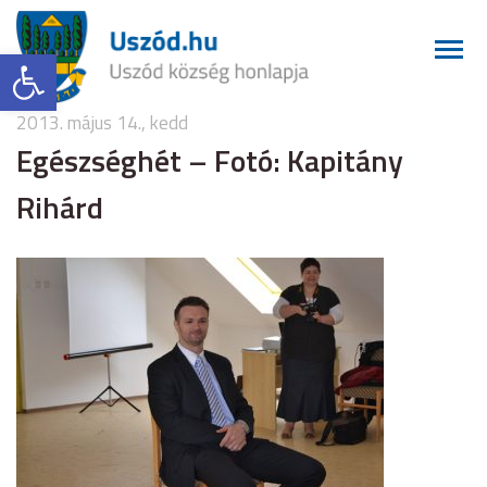
Eszköztár megnyitása
2013. május 14., kedd
Egészséghét – Fotó: Kapitány
Rihárd