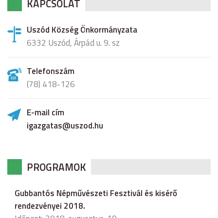
KAPCSOLAT
Uszód Község Önkormányzata
6332 Uszód, Árpád u. 9. sz
Telefonszám
(78) 418-126
E-mail cím
igazgatas@uszod.hu
PROGRAMOK
Gubbantós Népművészeti Fesztivál és kisérő
rendezvényei 2018.