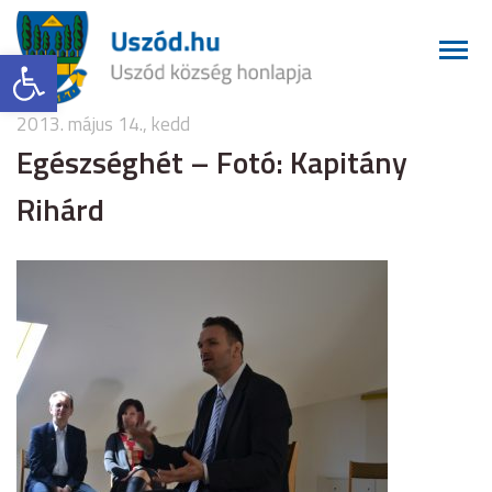
Eszköztár megnyitása
2013. május 14., kedd
Egészséghét – Fotó: Kapitány
Rihárd