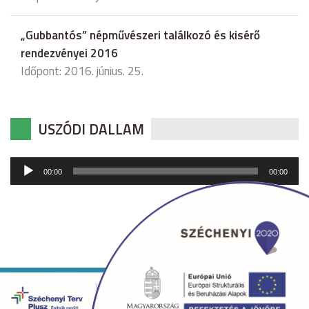
„Gubbantós” népművészeri találkozó és kisérő
rendezvényei 2016
Időpont: 2016. június. 25.
USZÓDI DALLAM
Audió
00:00
00:00
lejátszó
Copyright © 2026 uszod.hu Minden jog fenntartva. •