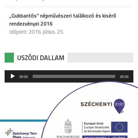
„Gubbantós” népművészeri találkozó és kisérő
rendezvényei 2016
Időpont: 2016. június. 25.
USZÓDI DALLAM
Audió
00:00
00:00
lejátszó
Copyright © 2026 uszod.hu Minden jog fenntartva. •