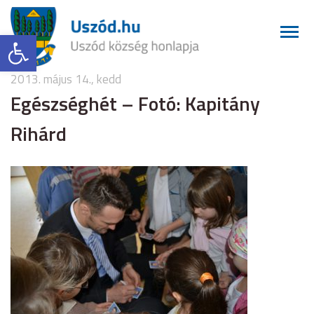
Eszköztár megnyitása
2013. május 14., kedd
Egészséghét – Fotó: Kapitány
Rihárd