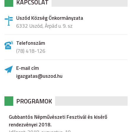
KAPCSOLAT
Uszód Község Önkormányzata
6332 Uszód, Árpád u. 9. sz
Telefonszám
(78) 418-126
E-mail cím
igazgatas@uszod.hu
PROGRAMOK
Gubbantós Népművészeti Fesztivál és kisérő
rendezvényei 2018.