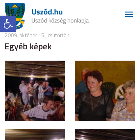
Eszköztár megnyitása
2009. október 15., csütörtök
Egyéb képek