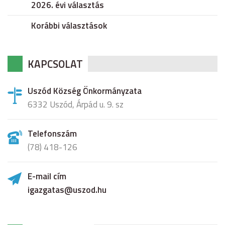
2026. évi választás
Korábbi választások
KAPCSOLAT
Uszód Község Önkormányzata
6332 Uszód, Árpád u. 9. sz
Telefonszám
(78) 418-126
E-mail cím
igazgatas@uszod.hu