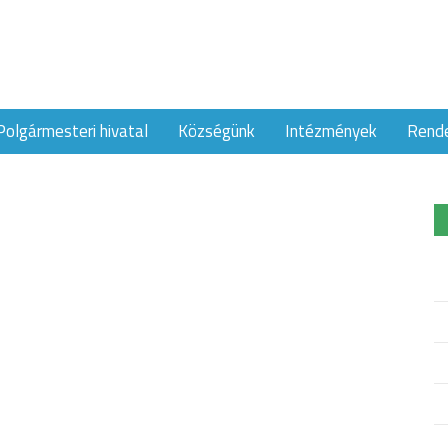
Polgármesteri hivatal
Községünk
Intézmények
Rend