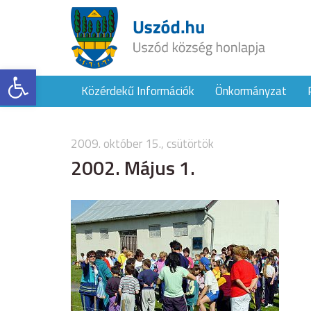
Eszköztár megnyitása
Közérdekű Információk
Önkormányzat
2009. október 15., csütörtök
2002. Május 1.