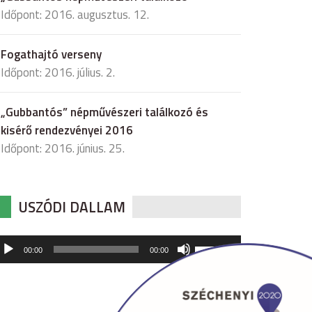
Időpont: 2016. augusztus. 12.
Fogathajtó verseny
Időpont: 2016. július. 2.
„Gubbantós” népművészeri találkozó és
kisérő rendezvényei 2016
Időpont: 2016. június. 25.
USZÓDI DALLAM
udió
A
00:00
00:00
hangerő
játszó
növeléséhez,
illetőleg
csökkentéséhez
a