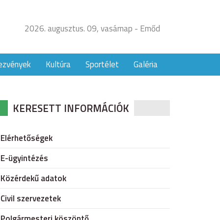
2026. augusztus. 09, vasárnap - Emőd
ezvények
Kultúra
Sportélet
Galéria
KERESETT INFORMÁCIÓK
Elérhetőségek
E-ügyintézés
Közérdekű adatok
Civil szervezetek
Polgármesteri köszöntő