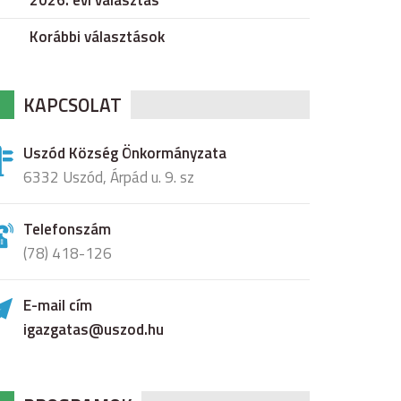
2026. évi választás
Korábbi választások
KAPCSOLAT
Uszód Község Önkormányzata
6332 Uszód, Árpád u. 9. sz
Telefonszám
(78) 418-126
E-mail cím
igazgatas@uszod.hu