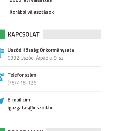
2026. évi választás
Korábbi választások
KAPCSOLAT
Uszód Község Önkormányzata
6332 Uszód, Árpád u. 9. sz
Telefonszám
(78) 418-126
E-mail cím
igazgatas@uszod.hu