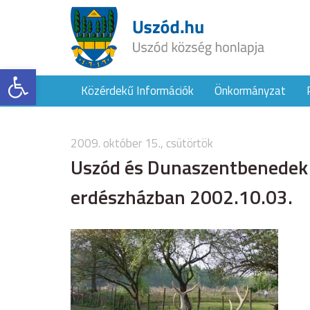
Eszköztár megnyitása
Közérdekű Információk
Önkormányzat
2009. október 15., csütörtök
Uszód és Dunaszentbenedek 
erdészházban 2002.10.03.