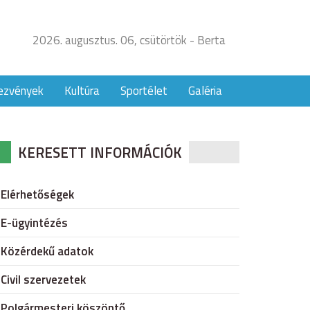
2026. augusztus. 06, csütörtök - Berta
ezvények
Kultúra
Sportélet
Galéria
KERESETT INFORMÁCIÓK
Elérhetőségek
E-ügyintézés
Közérdekű adatok
Civil szervezetek
Polgármesteri köszöntő