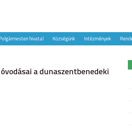
Polgármesteri hivatal
Községünk
Intézmények
Rend
óvodásai a dunaszentbenedeki