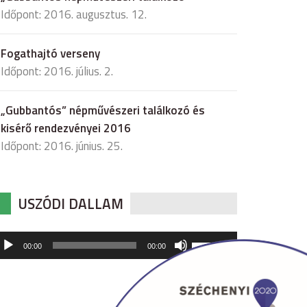
Időpont: 2016. augusztus. 12.
Fogathajtó verseny
Időpont: 2016. július. 2.
„Gubbantós” népművészeri találkozó és
kisérő rendezvényei 2016
Időpont: 2016. június. 25.
USZÓDI DALLAM
udió
A
00:00
00:00
hangerő
játszó
növeléséhez,
illetőleg
csökkentéséhez
a