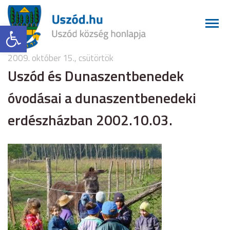
Eszköztár megnyitása
2009. október 15., csütörtök
Uszód és Dunaszentbenedek
óvodásai a dunaszentbenedeki
erdészházban 2002.10.03.