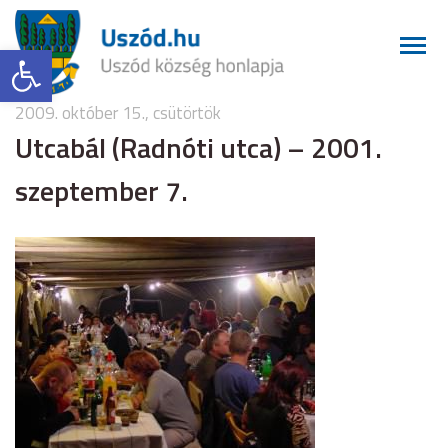
Eszköztár megnyitása
2009. október 15., csütörtök
Utcabál (Radnóti utca) – 2001.
szeptember 7.