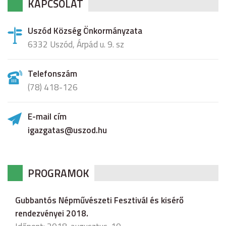
KAPCSOLAT
Uszód Község Önkormányzata
6332 Uszód, Árpád u. 9. sz
Telefonszám
(78) 418-126
E-mail cím
igazgatas@uszod.hu
PROGRAMOK
Gubbantós Népművészeti Fesztivál és kisérő
rendezvényei 2018.