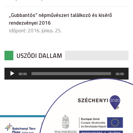
„Gubbantós” népművészeri találkozó és kisérő
rendezvényei 2016
Időpont: 2016. június. 25.
USZÓDI DALLAM
Audió
00:00
00:00
lejátszó
Copyright © 2026 uszod.hu Minden jog fenntartva. •