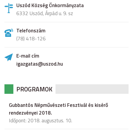
Uszód Község Önkormányzata
6332 Uszód, Árpád u. 9. sz
Telefonszám
(78) 418-126
E-mail cím
igazgatas@uszod.hu
PROGRAMOK
Gubbantós Népművészeti Fesztivál és kisérő
rendezvényei 2018.
Időpont: 2018. augusztus. 10.