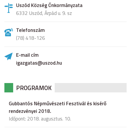
Uszód Község Önkormányzata
6332 Uszód, Árpád u. 9. sz
Telefonszám
(78) 418-126
E-mail cím
igazgatas@uszod.hu
PROGRAMOK
Gubbantós Népművészeti Fesztivál és kisérő
rendezvényei 2018.
Időpont: 2018. augusztus. 10.