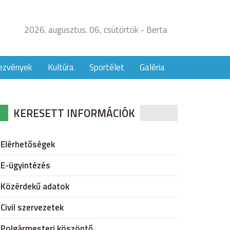
2026. augusztus. 06, csütörtök - Berta
ezvények
Kultúra
Sportélet
Galéria
KERESETT INFORMÁCIÓK
Elérhetőségek
E-ügyintézés
Közérdekű adatok
Civil szervezetek
Polgármesteri köszöntő