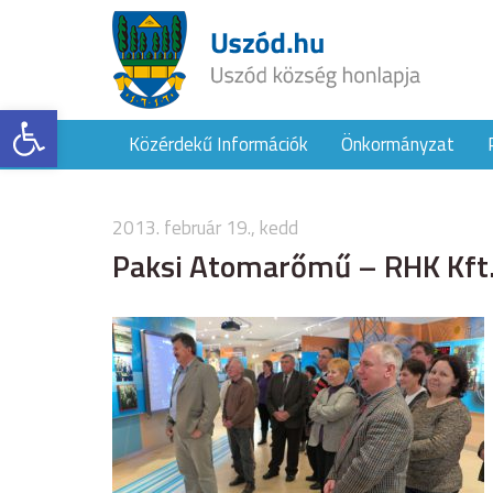
Eszköztár megnyitása
Közérdekű Információk
Önkormányzat
2013. február 19., kedd
Paksi Atomarőmű – RHK Kft