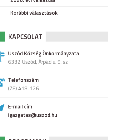
2026. évi választás
Korábbi választások
KAPCSOLAT
Uszód Község Önkormányzata
6332 Uszód, Árpád u. 9. sz
Telefonszám
(78) 418-126
E-mail cím
igazgatas@uszod.hu