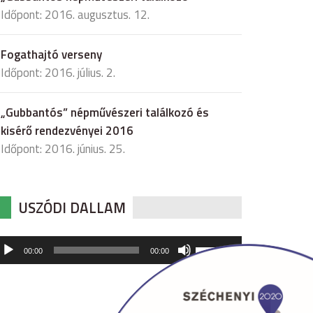
Időpont: 2016. augusztus. 12.
Fogathajtó verseny
Időpont: 2016. július. 2.
„Gubbantós” népművészeri találkozó és
kisérő rendezvényei 2016
Időpont: 2016. június. 25.
USZÓDI DALLAM
udió
A
00:00
00:00
hangerő
játszó
növeléséhez,
illetőleg
csökkentéséhez
a