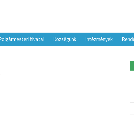
Polgármesteri hivatal
Községünk
Intézmények
Rend
.