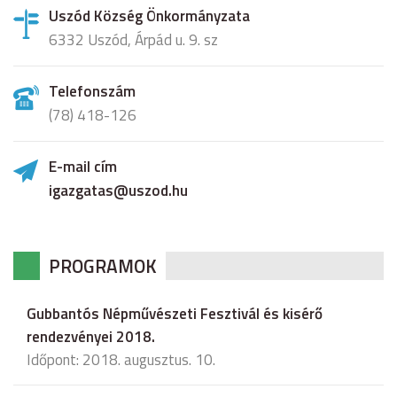
Uszód Község Önkormányzata
6332 Uszód, Árpád u. 9. sz
Telefonszám
(78) 418-126
E-mail cím
igazgatas@uszod.hu
PROGRAMOK
Gubbantós Népművészeti Fesztivál és kisérő
rendezvényei 2018.
Időpont: 2018. augusztus. 10.