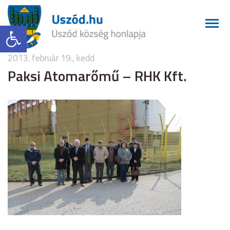
Eszköztár megnyitása
2013. február 19., kedd
Paksi Atomarőmű – RHK Kft.