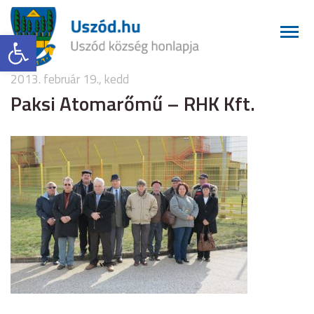
Eszköztár megnyitása
2013. február 19., kedd
Paksi Atomarőmű – RHK Kft.