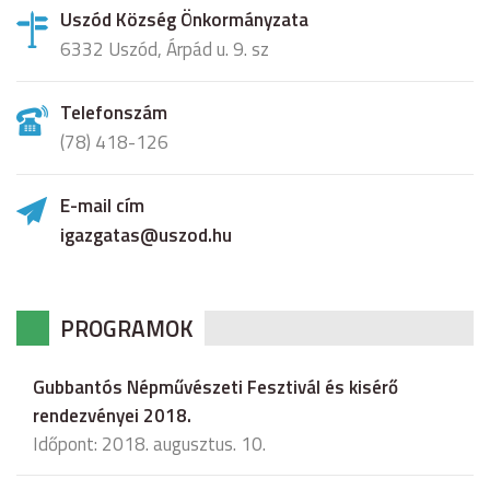
Uszód Község Önkormányzata
6332 Uszód, Árpád u. 9. sz
Telefonszám
(78) 418-126
E-mail cím
igazgatas@uszod.hu
PROGRAMOK
Gubbantós Népművészeti Fesztivál és kisérő
rendezvényei 2018.
Időpont: 2018. augusztus. 10.