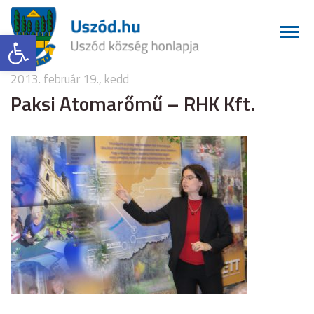
Eszköztár megnyitása
2013. február 19., kedd
Paksi Atomarőmű – RHK Kft.