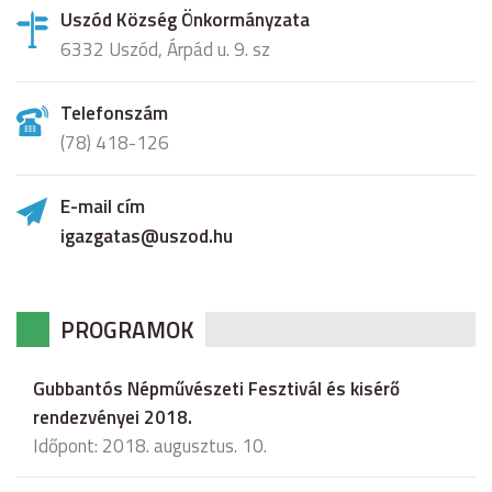
Uszód Község Önkormányzata
6332 Uszód, Árpád u. 9. sz
Telefonszám
(78) 418-126
E-mail cím
igazgatas@uszod.hu
PROGRAMOK
Gubbantós Népművészeti Fesztivál és kisérő
rendezvényei 2018.
Időpont: 2018. augusztus. 10.