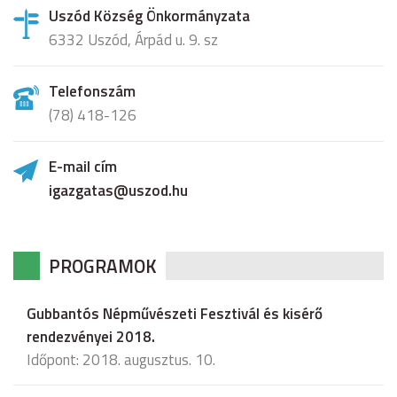
Uszód Község Önkormányzata
6332 Uszód, Árpád u. 9. sz
Telefonszám
(78) 418-126
E-mail cím
igazgatas@uszod.hu
PROGRAMOK
Gubbantós Népművészeti Fesztivál és kisérő
rendezvényei 2018.
Időpont: 2018. augusztus. 10.