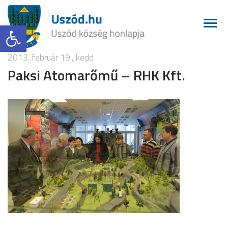
Eszköztár megnyitása
2013. február 19., kedd
Paksi Atomarőmű – RHK Kft.