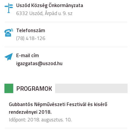
Uszód Község Önkormányzata
6332 Uszód, Árpád u. 9. sz
Telefonszám
(78) 418-126
E-mail cím
igazgatas@uszod.hu
PROGRAMOK
Gubbantós Népművészeti Fesztivál és kisérő
rendezvényei 2018.
Időpont: 2018. augusztus. 10.