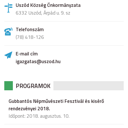
Uszód Község Önkormányzata
6332 Uszód, Árpád u. 9. sz
Telefonszám
(78) 418-126
E-mail cím
igazgatas@uszod.hu
PROGRAMOK
Gubbantós Népművészeti Fesztivál és kisérő
rendezvényei 2018.
Időpont: 2018. augusztus. 10.