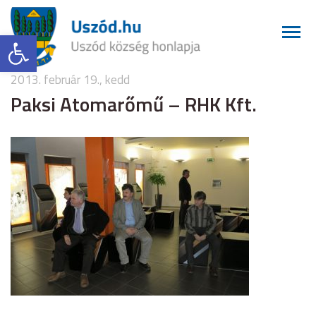
Eszköztár megnyitása
2013. február 19., kedd
Paksi Atomarőmű – RHK Kft.