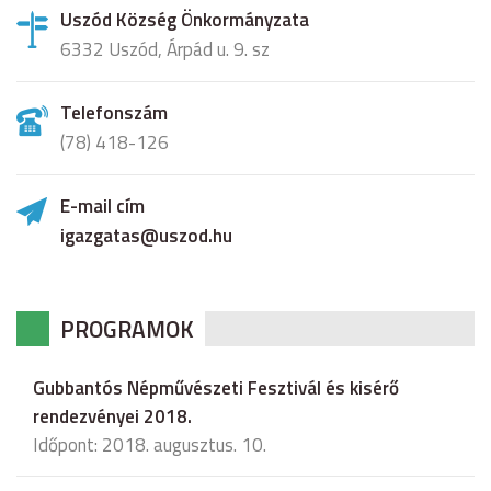
Uszód Község Önkormányzata
6332 Uszód, Árpád u. 9. sz
Telefonszám
(78) 418-126
E-mail cím
igazgatas@uszod.hu
PROGRAMOK
Gubbantós Népművészeti Fesztivál és kisérő
rendezvényei 2018.
Időpont: 2018. augusztus. 10.