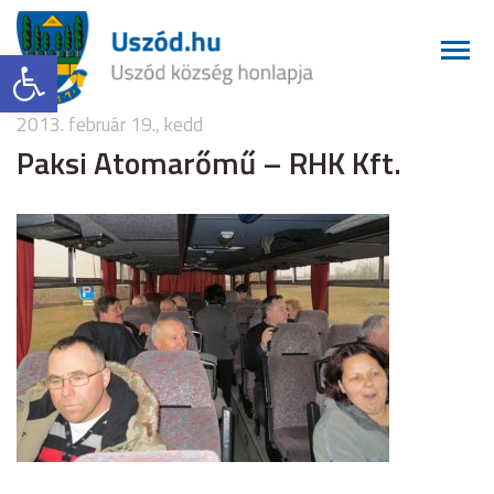
Eszköztár megnyitása
2013. február 19., kedd
Paksi Atomarőmű – RHK Kft.