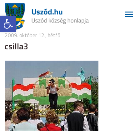
Eszköztár megnyitása
2009. október 12., hétfő
csilla3