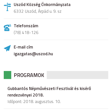
Uszód Község Önkormányzata
6332 Uszód, Árpád u. 9. sz
Telefonszám
(78) 418-126
E-mail cím
igazgatas@uszod.hu
PROGRAMOK
Gubbantós Népművészeti Fesztivál és kisérő
rendezvényei 2018.
Időpont: 2018. augusztus. 10.