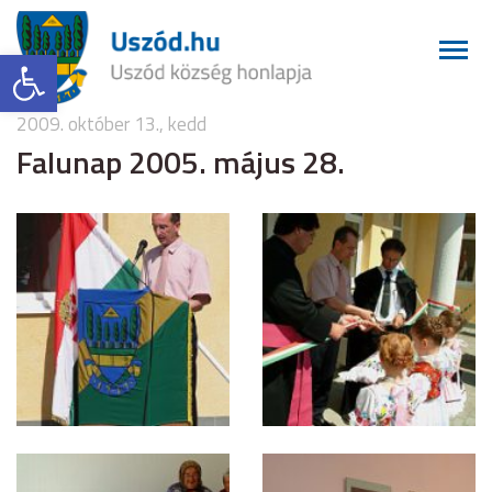
Eszköztár megnyitása
2009. október 13., kedd
Falunap 2005. május 28.