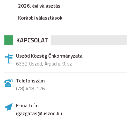
2026. évi választás
Korábbi választások
KAPCSOLAT
Uszód Község Önkormányzata
6332 Uszód, Árpád u. 9. sz
Telefonszám
(78) 418-126
E-mail cím
igazgatas@uszod.hu