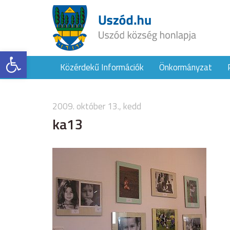
Eszköztár megnyitása
Közérdekű Információk
Önkormányzat
2009. október 13., kedd
ka13