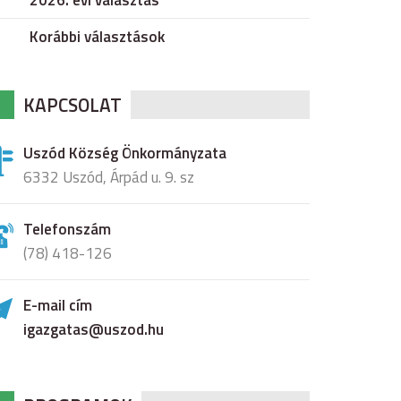
2026. évi választás
Korábbi választások
KAPCSOLAT
Uszód Község Önkormányzata
6332 Uszód, Árpád u. 9. sz
Telefonszám
(78) 418-126
E-mail cím
igazgatas@uszod.hu