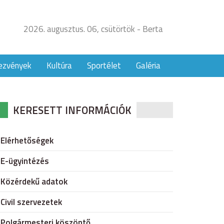
2026. augusztus. 06, csütörtök - Berta
ezvények
Kultúra
Sportélet
Galéria
KERESETT INFORMÁCIÓK
Elérhetőségek
E-ügyintézés
Közérdekű adatok
Civil szervezetek
Polgármesteri köszöntő