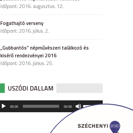
Időpont: 2016. augusztus. 12.
Fogathajtó verseny
Időpont: 2016. július. 2.
„Gubbantós” népművészeri találkozó és
kisérő rendezvényei 2016
Időpont: 2016. június. 25.
USZÓDI DALLAM
udió
A
00:00
00:00
hangerő
játszó
növeléséhez,
illetőleg
csökkentéséhez
a