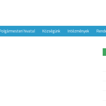
Polgármesteri hivatal
Községünk
Intézmények
Rend