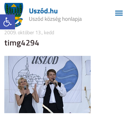
Eszköztár megnyitása
2009. október 13., kedd
timg4294