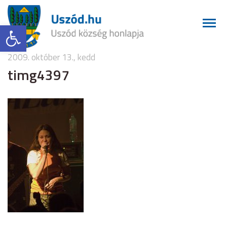
Eszköztár megnyitása
2009. október 13., kedd
timg4397