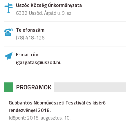
Uszód Község Önkormányzata
6332 Uszód, Árpád u. 9. sz
Telefonszám
(78) 418-126
E-mail cím
igazgatas@uszod.hu
PROGRAMOK
Gubbantós Népművészeti Fesztivál és kisérő
rendezvényei 2018.
Időpont: 2018. augusztus. 10.