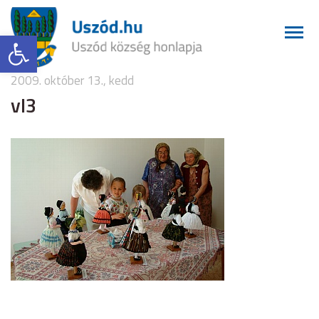
Eszköztár megnyitása
2009. október 13., kedd
vl3